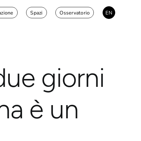
azione
Spazi
Osservatorio
EN
due giorni
na è un