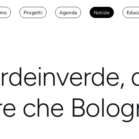
amo
Progetti
Agenda
Notizie
Educ
rdeinverde, 
re che Bolog