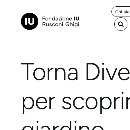
Salta
al
Chi si
contenuto
principale
Torna Dive
per scopri
giardino