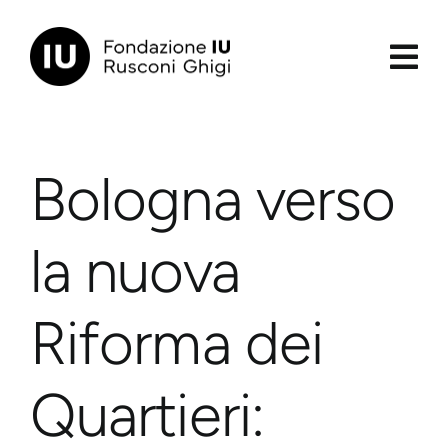
Salta
al
contenuto
principale
Bologna verso
la nuova
Riforma dei
Quartieri: