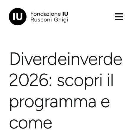
Salta
al
contenuto
principale
Diverdeinverde
2026: scopri il
programma e
come