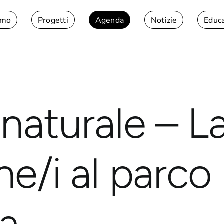
amo
Progetti
Agenda
Notizie
Educ
naturale – L
e/i al parco
ra